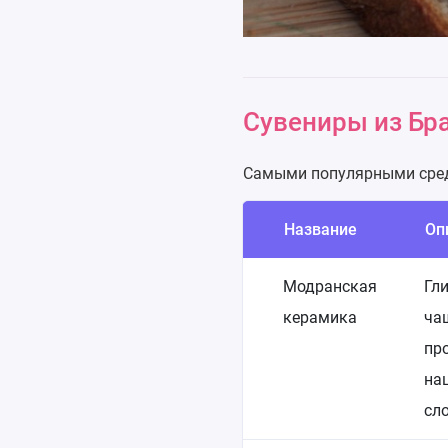
Сувениры из Бр
Самыми популярными сред
Название
Оп
Модранская
Гл
керамика
ча
пр
на
сл