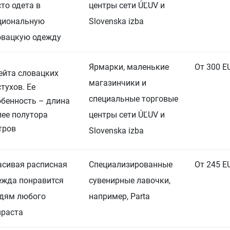
сто одета в
центры сети ÚĽUV и
циональную
Slovenska izba
овацкую одежду
Ярмарки, маленькие
От 300 E
ейта словацких
магазинчики и
тухов. Ее
специальные торговые
обенность – длина
лее полутора
центры сети ÚĽUV и
тров
Slovenska izba
асивая расписная
Специализированные
От 245 E
ежда понравится
сувенирные лавочки,
дям любого
например, Parta
зраста