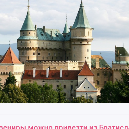
увениры можно привезти из Братис