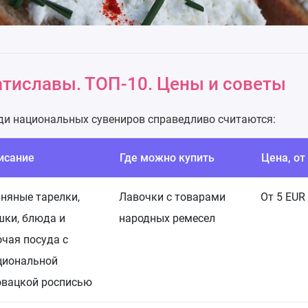
атиславы. ТОП-10. Цены и советы
и национальных сувениров справедливо считаются:
исание
Где можно купить
Цена, от
иняные тарелки,
Лавочки с товарами
От 5 EUR
шки, блюда и
народных ремесел
очая посуда с
циональной
овацкой росписью