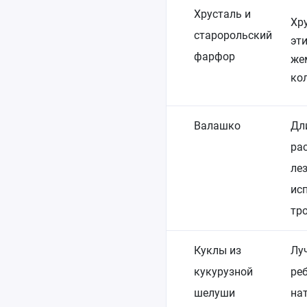
Хрусталь и
Хр
старорольский
эт
фарфор
же
ко
Валашко
Дл
ра
ле
ис
тр
Куклы из
Лу
кукурузной
ре
шелуши
на