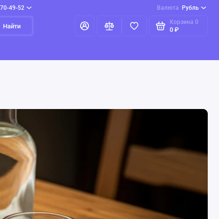
970-49-52
Валюта
Рубль
Корзина
0
Найти
0 ₽