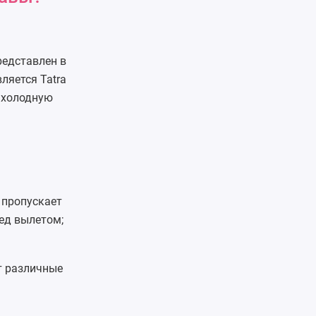
редставлен в
ляется Tatra
в холодную
 пропускает
ед вылетом;
т различные