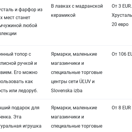
В лавках с мадранской
От 3 EUR
усталь и фарфор из
керамикой
Хрусталь
их мест станет
20 евро
мчужиной любой
ллекции
инный топор с
Ярмарки, маленькие
От 106 E
списной ручкой и
магазинчики и
звием. Его можно
специальные торговые
пользовать как
центры сети ÚĽUV и
ость или ледоруб.
Slovenska izba
чший подарок для
Ярмарки, маленькие
От 8 EUR
бенка. Эта
магазинчики и
туральная игрушка
специальные торговые