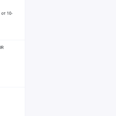
.
 от 10-
UR