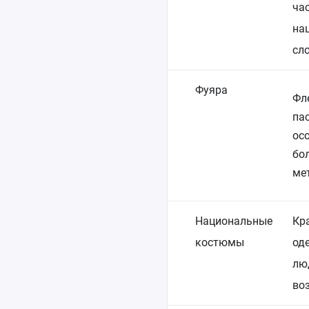
ча
на
сл
Фуяра
Фл
пас
ос
бо
ме
Национальные
Кр
костюмы
од
лю
во