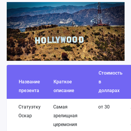
Стоимость
Название
Краткое
в
презента
описание
долларах
Статуэтку
Самая
от 30
Оскар
зрелищная
церемония