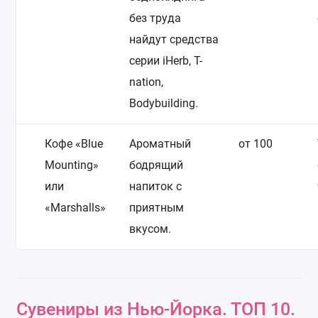
без труда
найдут средства
серии iHerb, T-
nation,
Bodybuilding.
Кофе «Blue
Ароматный
от 100
Mounting»
бодрящий
или
напиток с
«Marshalls»
приятным
вкусом.
Сувениры из Нью-Йорка. ТОП 10.