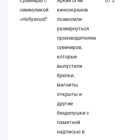
Сувениры с
Яркие огни
от 5
символикой
киноэкранов
«Hollywood”
позволили
развернуться
производителям
сувениров,
которые
выпустили
брелки,
магниты,
открыты и
другие
безделушки с
памятной
надписью в