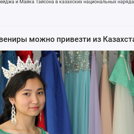
йджа и Майка Тайсона в казахских национальных нарядах
увениры можно привезти из Казахст