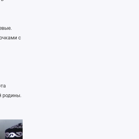
евые.
почками с
ота
й родины.