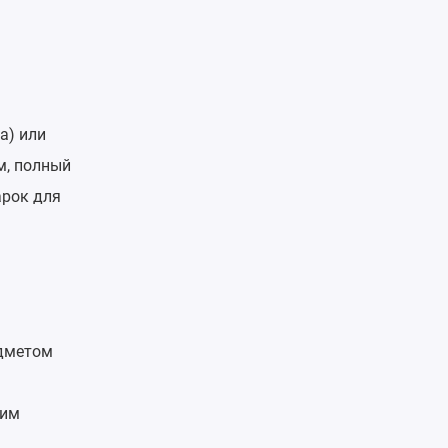
а) или
м, полный
арок для
едметом
ким