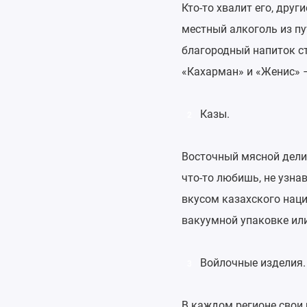
Кто-то хвалит его, друг
местный алкоголь из пу
благородный напиток ст
«Кахарман» и «Женис» 
Казы.
2
Восточный мясной делик
что-то любишь, не узна
вкусом казахского наци
вакуумной упаковке ил
Войлочные изделия.
3
В каждом регионе свои