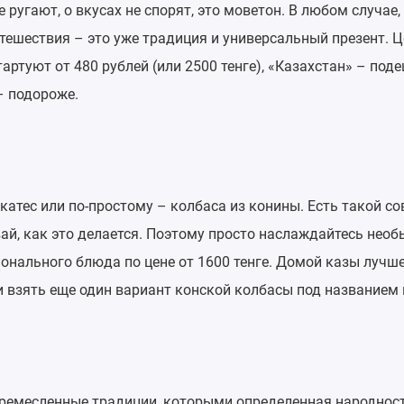
ие ругают, о вкусах не спорят, это моветон. В любом случае
тешествия – это уже традиция и универсальный презент. Ц
артуют от 480 рублей (или 2500 тенге), «Казахстан» – поде
– подороже.
атес или по-простому – колбаса из конины. Есть такой сов
вай, как это делается. Поэтому просто наслаждайтесь нео
онального блюда по цене от 1600 тенге. Домой казы лучше
и взять еще один вариант конской колбасы под названием
 ремесленные традиции, которыми определенная народнос