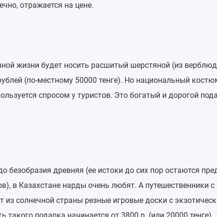
нечно, отражается на цене.
вной жизни будет носить расшитый шерстяной (из верблюд
рублей (по-местному 50000 тенге). Но национальный костю
пользуется спросом у туристов. Это богатый и дорогой под
 до безобразия древняя (ее истоки до сих пор остаются пр
в), в Казахстане нарды очень любят. А путешественники с
т из солнечной страны резные игровые доски с экзотичес
 такого подарка начинается от 3800 р. (или 20000 тенге).