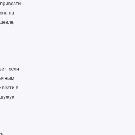
, привезти
ена на
шевле,
ет: если
бычным
 везти в
 шужук.
ть