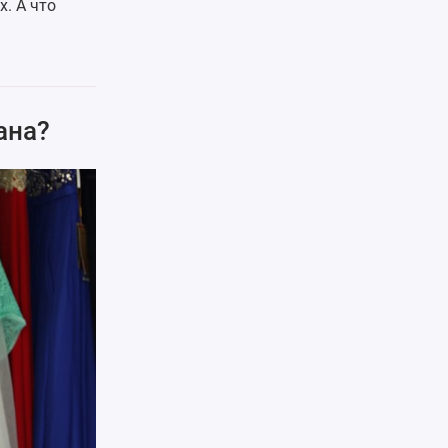
. А что
ана?