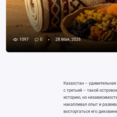
1097
0
28 Мая, 2026
Казахстан – удивительная 
с третьей – такой остров
историю, но независимость
накапливал опыт и развива
восторгаться его диковинк