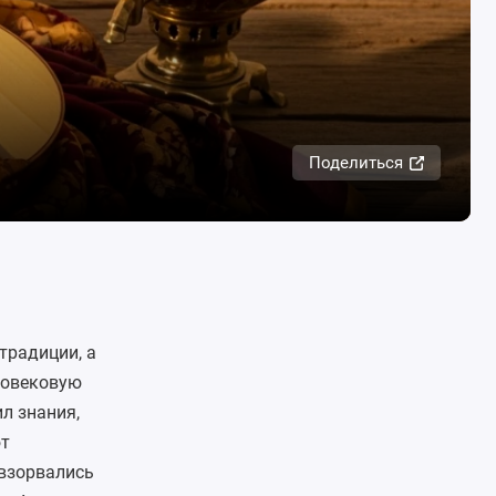
Поделиться
традиции, а
говековую
л знания,
ют
 взорвались