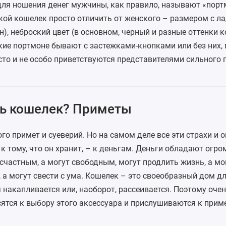
для ношения денег мужчины, как правило, называют «порт
ой кошелек просто отличить от женского – размером с ла
, неброский цвет (в основном, черный и разные оттенки к
кие
портмоне
бывают с застежками-кнопками или без них, 
то и не особо приветствуются представителями сильного 
ь кошелек? Приметы
о примет и суеверий. Но на самом деле все эти страхи и 
 к тому, что он хранит, – к деньгам. Деньги обладают огро
счастным, а могут свободным, могут продлить жизнь, а мо
 а могут свести с ума. Кошелек – это своеобразный дом дл
накапливается или, наоборот, рассеивается. Поэтому оче
ятся к выбору этого аксессуара и прислушиваются к приме