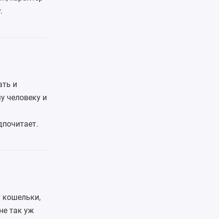
.
ать и
у
человеку и
дпочитает.
т кошельки,
не так уж