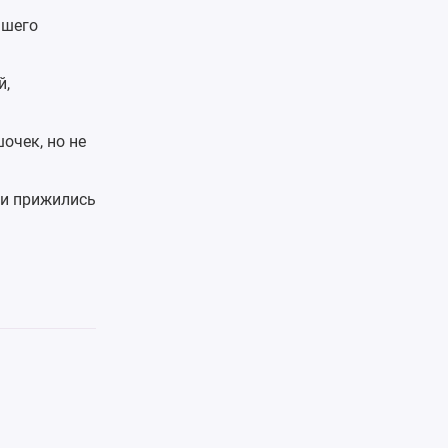
ьшего
й,
очек, но не
ги прижились