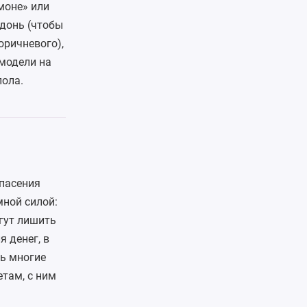
моне» или
донь (чтобы
оричневого),
модели на
пола.
опасения
мной силой:
гут лишить
я денег, в
нь многие
там, с ним