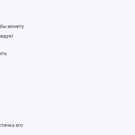
 бы монету.
ледует
ить
стичка его