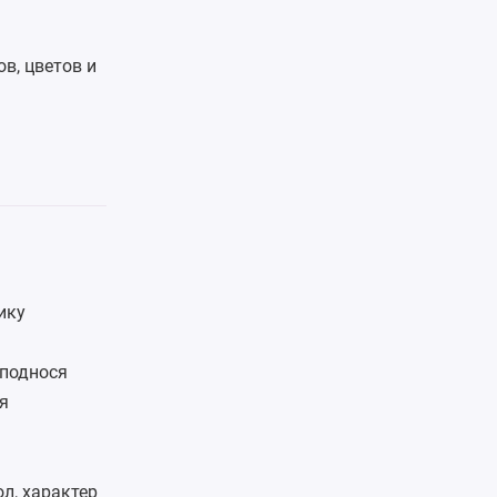
в, цветов и
ику
и
еподнося
я
ол, характер