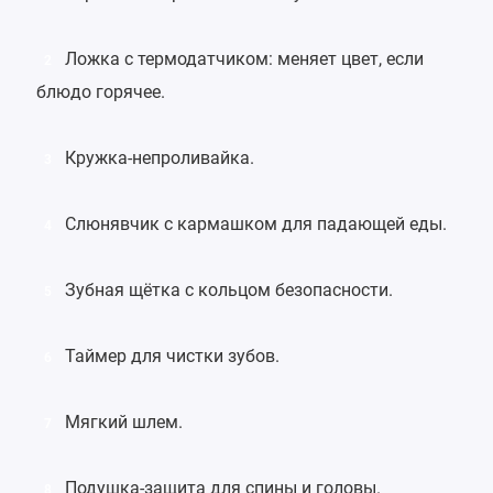
Ложка с термодатчиком: меняет цвет, если
2
блюдо горячее.
Кружка-непроливайка
.
3
Слюнявчик с кармашком
для падающей еды.
4
Зубная щётка с кольцом безопасности.
5
Таймер для чистки зубов
.
6
Мягкий шлем
.
7
Подушка-защита для спины и головы.
8