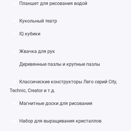
Планшет для рисования водой
13
Кукольный театр
14
IQ кубики
15
Жвачка для рук
16
Деревянные пазлы
и крупные
пазлы
17
Классические
конструкторы Лего
серий
City
,
18
Technic
,
Creator
и т.д.
Магнитные доски для рисования
19
Набор для выращивания кристаллов
20