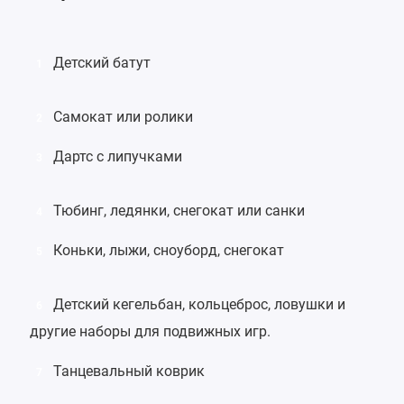
Детский батут
1
Самокат
или
ролики
2
Дартс с липучками
3
Тюбинг
,
ледянки
,
снегокат
или
санки
4
Коньки
,
лыжи
,
сноуборд
, снегокат
5
Детский кегельбан
,
кольцеброс
, ловушки и
6
другие наборы для подвижных игр.
Танцевальный коврик
7