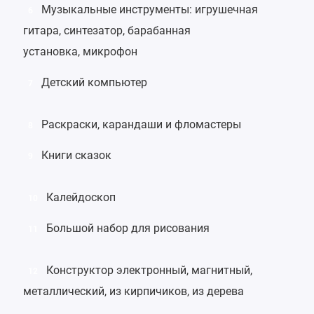
Музыкальные инструменты
:
игрушечная
6
гитара
,
синтезатор
,
барабанная
установка
,
микрофон
Детский компьютер
7
Раскраски
,
карандаши
и
фломастеры
8
Книги сказок
9
Калейдоскоп
10
Большой
набор для рисования
11
Конструктор электронный
,
магнитный
,
12
металлический
, из кирпичиков,
из дерева