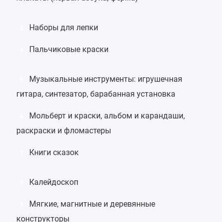
Наборы для лепки
3
Пальчиковые краски
4
Музыкальные инструменты
:
игрушечная
5
гитара
,
синтезатор
,
барабанная установка
Мольберт
и краски, альбом и карандаши,
6
раскраски и
фломастеры
Книги сказок
7
Калейдоскоп
8
Мягкие
,
магнитные
и
деревянные
9
конструкторы