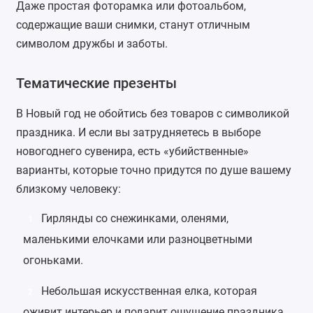
Даже простая
фоторамка
или
фотоальбом
,
содержащие ваши снимки, станут отличным
символом дружбы и заботы.
Тематические презенты
В Новый год не обойтись без товаров с символикой
праздника. И если вы затрудняетесь в выборе
новогоднего сувенира, есть «убийственные»
варианты, которые точно придутся по душе вашему
близкому человеку:
Гирлянды
со снежинками, оленями,
1
маленькими елочками или разноцветными
огоньками.
Небольшая
искусственная елка
, которая
2
оживит интерьер и подарит ощущение праздника.