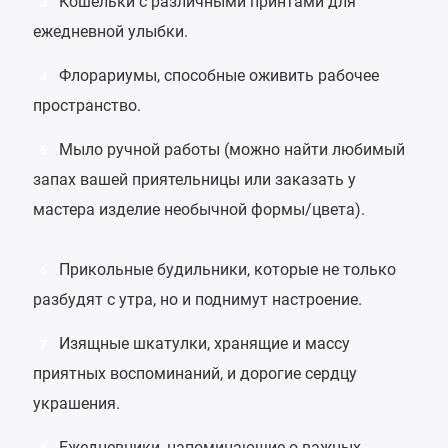
Кошельки
с различными принтами для
3
ежедневной улыбки.
Флорариумы
, способные оживить рабочее
4
пространство.
Мыло ручной работы
(можно найти любимый
5
запах вашей приятельницы или заказать у
мастера изделие необычной формы/цвета).
Прикольные будильники
, которые не только
6
разбудят с утра, но и поднимут настроение.
Изящные
шкатулки
, хранящие и массу
7
приятных воспоминаний, и дорогие сердцу
украшения.
Ежедневники
, напоминающие о важных