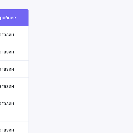
робнее
агазин
агазин
агазин
агазин
агазин
агазин