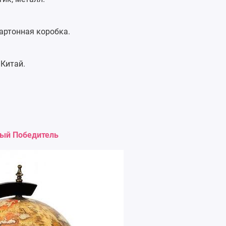
артонная коробка.
 Китай.
ный Победитель