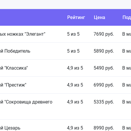
Рейтинг
Цена
Под
тых ножках "Элегант"
5 из 5
7690 руб.
В м
ый Победитель
5 из 5
5890 руб.
В м
й "Классика"
4,9 из 5
5490 руб.
В м
й "Престиж"
4,9 из 5
6990 руб.
В м
ый "Сокровища древнего
4,9 из 5
5335 руб.
В м
ый Цезарь
4,9 из 5
8990 руб.
В м