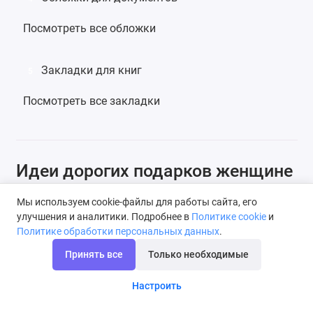
Посмотреть все обложки
Закладки для книг
5
Посмотреть все закладки
Идеи дорогих подарков женщине
Мы используем cookie-файлы для работы сайта, его
Несмотря на существование поговорки «дорог не
улучшения и аналитики. Подробнее в
Политике cookie
и
подарок, а внимание», иногда складываются
Политике обработки персональных данных
.
ситуации, когда цена вещи свидетельствует о
Принять все
Только необходимые
многом. Согласитесь, очень сложно угодить
женщине, которая уже получила от этой жизни все,
Настроить
что хотела.