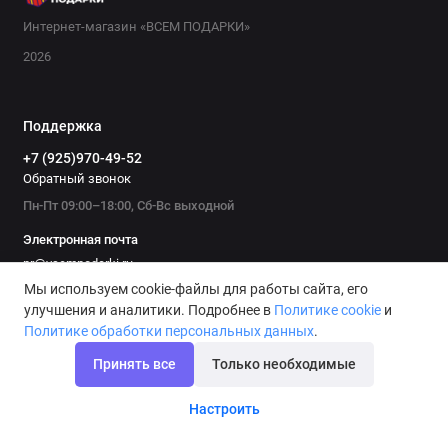
Интернет-магазин «ВСЕМ ПОДАРКИ»
2026
Поддержка
+7 (925)970-49-52
Обратный звонок
Пн-Пт 09:00–18:00, Сб-Вс выходной
Электронная почта
pr@vsempodarki.ru
Мы используем cookie-файлы для работы сайта, его
Адрес магазина
улучшения и аналитики. Подробнее в
Политике cookie
и
Москва, ул. Новопесчаная, д.19, к.2, помещ. 10П
Политике обработки персональных данных
.
Принять все
Только необходимые
Подписаться на рассылку
Настроить
Мы не будем присылать вам спам. Только скидки и
выгодные предложения