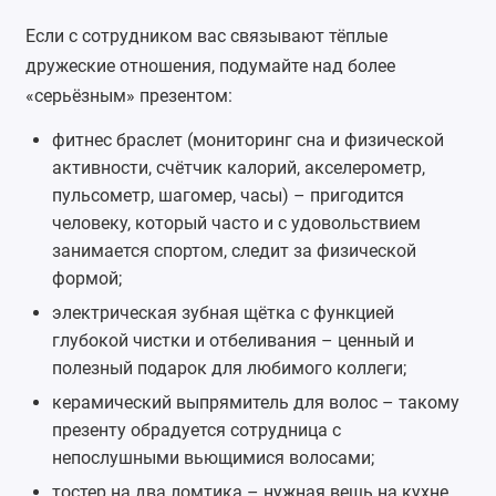
Если с сотрудником вас связывают тёплые
дружеские отношения, подумайте над более
«серьёзным» презентом:
фитнес браслет
(мониторинг сна и физической
активности, счётчик калорий, акселерометр,
пульсометр
,
шагомер
, часы) – пригодится
человеку, который часто и с удовольствием
занимается спортом, следит за физической
формой;
электрическая зубная щётка
с функцией
глубокой чистки и отбеливания – ценный и
полезный подарок для любимого коллеги;
керамический выпрямитель для волос – такому
презенту обрадуется сотрудница с
непослушными вьющимися волосами;
тостер
на два ломтика – нужная вещь на кухне,