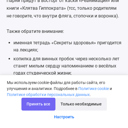
Парни придут в восторг от
каски
«Реанимация» или
книги «Клятва Гиппократа» (тсс, только родителям
не говорите, что внутри фляга, стопочки и воронка).
Также обратите внимание:
именная тетрадь «Секреты здоровья» пригодится
на лекциях;
копилка для винных пробок
через несколько лет
станет милым сердцу напоминанием о весёлых
годах студенческой жизни;
именная зажигалка
Zippo «Посвящение в
Мы используем cookie-файлы для работы сайта, его
рыцари» понравится курящему молодому
улучшения и аналитики. Подробнее в
Политике cookie
и
Политике обработки персональных данных
.
человеку;
Принять все
Только необходимые
подарочный набор «Сладкое настроение» -
приятный сюрприз для студентки;
Настроить
папка-чехол для планшета «Уолл Стрит»