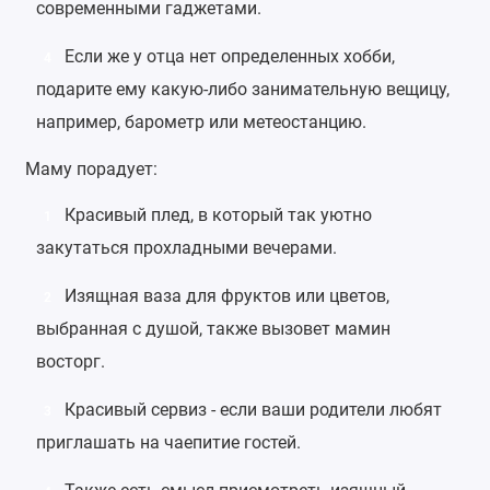
современными гаджетами.
Если же у отца нет определенных хобби,
4
подарите ему какую-либо занимательную вещицу,
например,
барометр
или
метеостанцию
.
Маму порадует:
Красивый
плед
, в который так уютно
1
закутаться прохладными вечерами.
Изящная ваза
для фруктов или цветов,
2
выбранная с душой, также вызовет мамин
восторг.
Красивый сервиз
- если ваши родители любят
3
приглашать на чаепитие гостей.