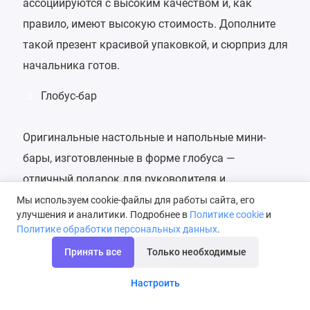
ассоциируются с высоким качеством и, как
правило, имеют высокую стоимость. Дополните
такой презент красивой упаковкой, и сюрприз для
начальника готов.
Глобус-бар
2
Оригинальные настольные и напольные мини-
бары, изготовленные в форме глобуса —
отличный подарок для руководителя и
высокопоставленного лица. Такой глобус не
Мы используем cookie-файлы для работы сайта, его
улучшения и аналитики. Подробнее в
Политике cookie
и
только выполняет роль бара, но и является
Политике обработки персональных данных
.
роскошным интерьерным элементом.
Принять все
Только необходимые
Набор для виски
3
Настроить