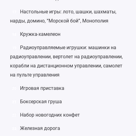
Настольные игры
:
лото
,
шашки
,
шахматы
,
17
нарды
,
домино
, “
Морской бой
”,
Монополия
Кружка-хамелеон
18
Радиоуправляемые игрушки
:
машинки на
19
радиоуправлении
,
вертолет на радиоуправлении
,
корабли на дистанционном управлении
,
самолет
на пульте управления
Игровая приставка
20
Боксерская груша
21
Набор новогодних конфет
22
Железная дорога
23