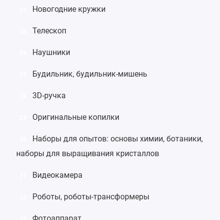
Новогодние кружки
24
Телескоп
25
Наушники
26
Будильник
,
будильник-мишень
27
3D-ручка
28
Оригинальные копилки
29
Наборы для опытов
:
основы химии
,
ботаники
,
30
наборы для выращивания кристаллов
Видеокамера
31
Роботы
,
роботы-трансформеры
32
Фотоаппарат
33