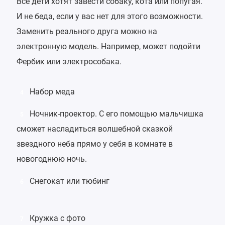
Все дети хотят завести собаку, кота или попугая.
И не беда, если у вас нет для этого возможности.
Заменить реального друга можно на
электронную модель. Например, может подойти
Фербик
или электрособака.
Набор меда
4
Ночник-проектор
. С его помощью мальчишка
5
сможет насладиться волшебной сказкой
звездного неба прямо у себя в комнате в
новогоднюю ночь.
Снегокат
или
тюбинг
6
Кружка с фото
7