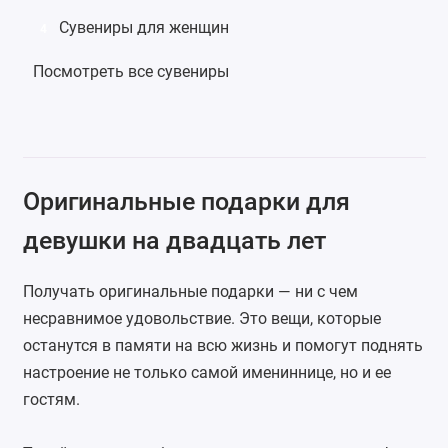
Сувениры для женщин
4
Посмотреть все сувениры
Оригинальные подарки для
девушки на двадцать лет
Получать оригинальные подарки — ни с чем
несравнимое удовольствие. Это вещи, которые
останутся в памяти на всю жизнь и помогут поднять
настроение не только самой имениннице, но и ее
гостям.