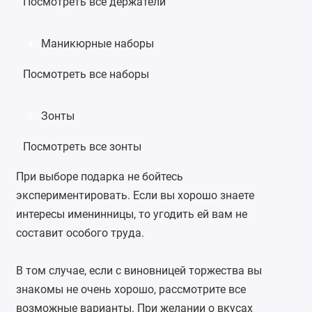
Посмотреть все держатели
Маникюрные наборы
4
Посмотреть все наборы
Зонты
5
Посмотреть все зонты
При выборе подарка не бойтесь
экспериментировать. Если вы хорошо знаете
интересы именинницы, то угодить ей вам не
составит особого труда.
В том случае, если с виновницей торжества вы
знакомы не очень хорошо, рассмотрите все
возможные варианты. При желании о вкусах