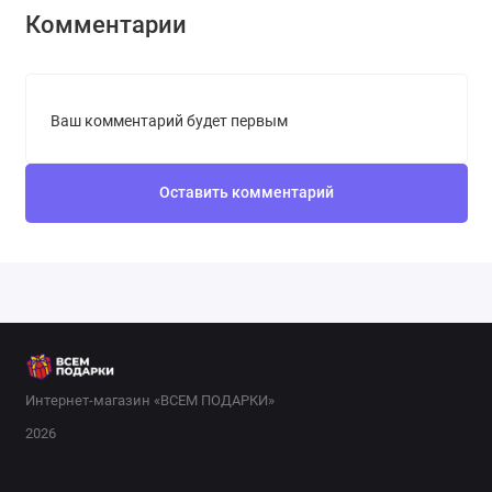
Комментарии
Ваш комментарий будет первым
Оставить комментарий
Интернет-магазин «ВСЕМ ПОДАРКИ»
2026