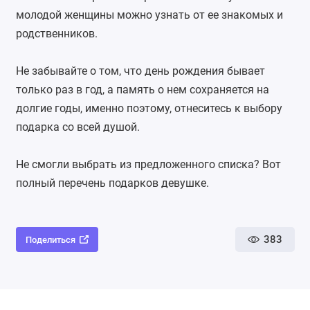
молодой женщины можно узнать от ее знакомых и
родственников.
Не забывайте о том, что день рождения бывает
только раз в год, а память о нем сохраняется на
долгие годы, именно поэтому, отнеситесь к выбору
подарка со всей душой.
Не смогли выбрать из предложенного списка? Вот
полный
перечень подарков девушке
.
383
Поделиться