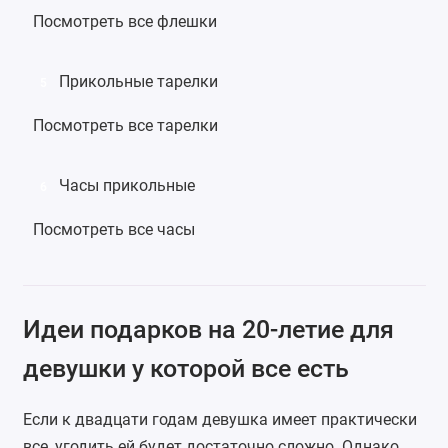
Посмотреть все флешки
Прикольные тарелки
5
Посмотреть все тарелки
Часы прикольные
6
Посмотреть все часы
Идеи подарков на 20-летие для
девушки у которой все есть
Если к двадцати годам девушка имеет практически
все, угодить ей будет достаточно сложно. Однако