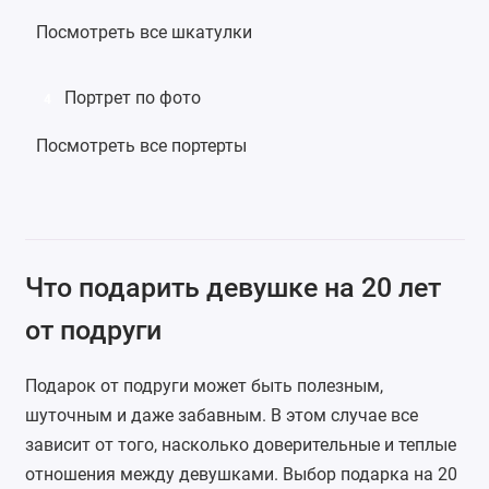
Посмотреть все шкатулки
Портрет по фото
4
Посмотреть все портерты
Что подарить девушке на 20 лет
от подруги
Подарок от подруги может быть полезным,
шуточным и даже забавным. В этом случае все
зависит от того, насколько доверительные и теплые
отношения между девушками. Выбор подарка на 20