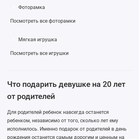
Фоторамка
4
Посмотреть все фоторамки
Мягкая игрушка
5
Посмотреть все игрушки
Что подарить девушке на 20 лет
от родителей
Для родителей ребенок навсегда останется
ребенком, независимо от того, сколько лет ему
исполнилось. Именно подарок от родителей в день
рождения останется самым дорогим и ценным на