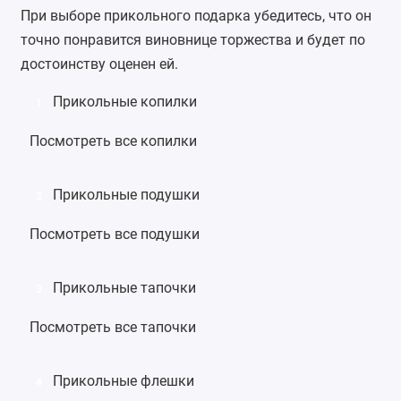
При выборе прикольного подарка убедитесь, что он
точно понравится виновнице торжества и будет по
достоинству оценен ей.
Прикольные копилки
1
Посмотреть все копилки
Прикольные подушки
2
Посмотреть все подушки
Прикольные тапочки
3
Посмотреть все тапочки
Прикольные флешки
4