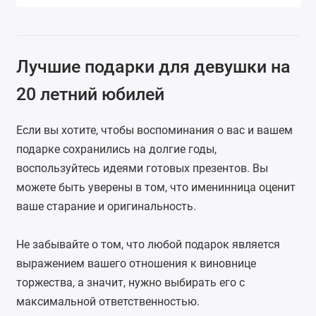
Лучшие подарки для девушки на
20 летний юбилей
Если вы хотите, чтобы воспоминания о вас и вашем
подарке сохранились на долгие годы,
воспользуйтесь идеями готовых презентов. Вы
можете быть уверены в том, что именинница оценит
ваше старание и оригинальность.
Не забывайте о том, что любой подарок является
выражением вашего отношения к виновнице
торжества, а значит, нужно выбирать его с
максимальной ответственностью.