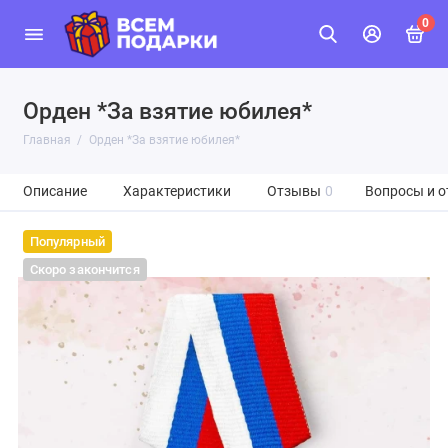
0
Орден *За взятие юбилея*
Главная
Орден *За взятие юбилея*
Описание
Характеристики
Отзывы
0
Вопросы и о
Популярный
Скоро закончится