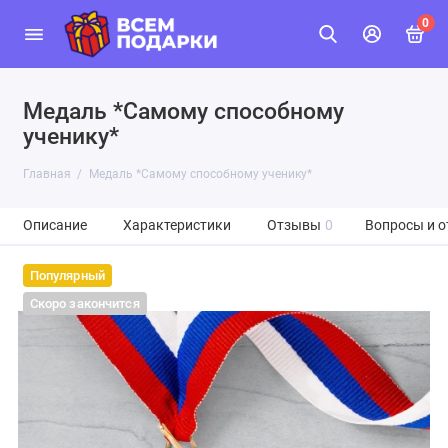
0
Медаль *Самому способному
ученику*
Главная
Медаль *Самому способному ученику*
Описание
Характеристики
Отзывы
0
Вопросы и о
Популярный
Скоро закончится