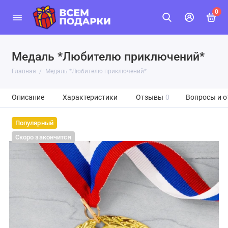
0
Медаль *Любителю приключений*
Главная
Медаль *Любителю приключений*
Описание
Характеристики
Отзывы
0
Вопросы и о
Популярный
Скоро закончится